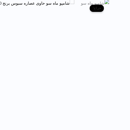
شامپو
حراج!
ماه
سو
حاوی
عصاره
سبوس
برنج
250
میل
عدد