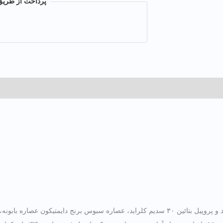
پرداخت از طریق
عات فروشنده
محصولات بیشتر
سدیم لوریل اثر سولفات ۷۰ سدیم لوریل سولفات کوکوآمید و پروپیل بتائین ۳۰ سدیم کلراید، عصا