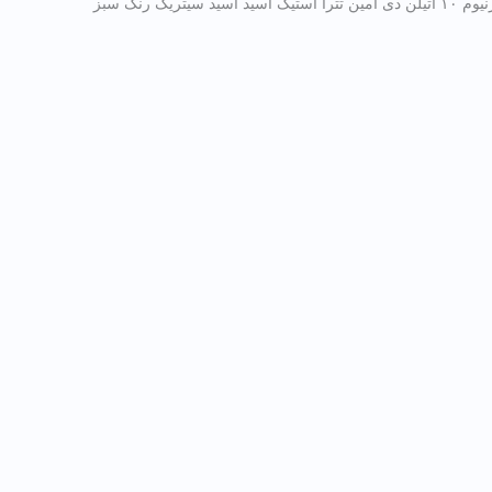
گلیسیرین کوکونات فنی اسید دی اتانول آمید تری اتانول آمین ۹۹، اسانس مجاز آرایشی و بهداشتی، دکسپانتنول (پروویتامین B5) پلی کواترنیوم ۱۰ اتیلن دی آمین تترا استیک اسید اسید سیتریک رنگ سبز