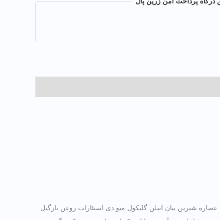
 درگاه پرداخت امن زرین پال
ره سبوس برنج دایمتیکون عصاره بابونه، عصاره شیرین بیان اتیلن گلیکول منو دی استئارات روغن نارگیل