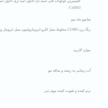
42053:C
شامپو ماه سو
رنگ زرد C15985 مخلوط متیل کلرو ایزوتیازولینون متیل ایزوتیاز وینون به نسبت ۳ به ۱)، آب دیونیزه
موارد کاربرد
آب رسانی به ریشه و ساقه مو
نرم کننده و تقویت کننده موی سر