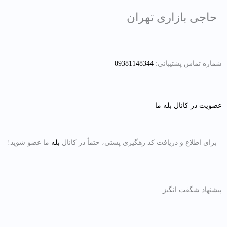
رش
حاجی بازاری تهران
ه
حتوا
شماره تماس پشتیبانی:
09381148344
عضویت در کانال بله ما
برای اطلاع و دریافت کد رهگیری پستی، حتماً در کانال
بله
ما عضو شوید!
پیشنهاد شگفت انگیز