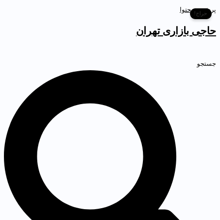
رش به محتوا
حراج!
اجی بازاری تهران
ستجو