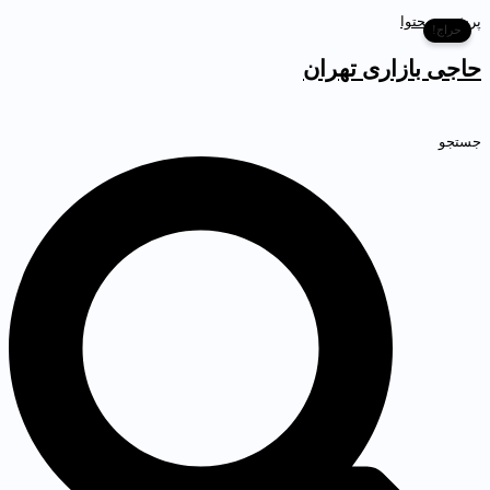
رش به محتوا
حراج!
اجی بازاری تهران
ستجو