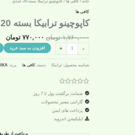
قیمت
قی
خانه
/
کافی ها
/ کاپوچینو ترابیکا بسته 20 عددی
اصلی:
فع
کافی ها
۱,۷۶۰,۰۰۰ تومان
,۰۰۰
کاپوچینو ترابیکا بسته 20 عددی
بود.
۱,۷۶۰,۰۰۰
تومان
۷۷۰,۰۰۰
تومان
افزودن به سبد خرید
+
-
شناسه محصول:
ترابیکا
دسته:
کافی ها
برند:
IKA
ضمانت برگشت پول تا 7 روز
گارانتی معتبر محصولات
پرداخت های ایمن
اپلیکیشن اندروید
پرداخت از طریق