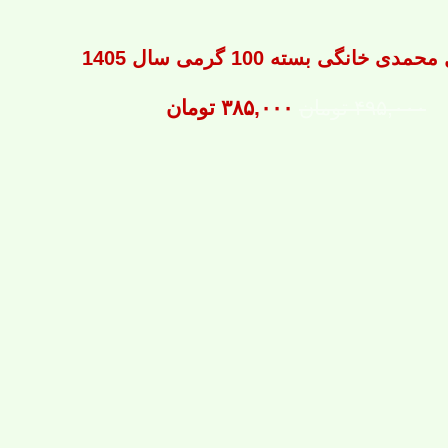
ی خانگی بسته 100 گرمی سال 1405
ق
ق
۴۹۵,۰۰۰
تومان
۳۸۵,۰۰۰
تومان
ی
ی
م
م
ت
ت
ا
ف
ص
ع
ل
ل
ی
ی
:
:
۳
۴
۸
۹
۵
۵
,
,