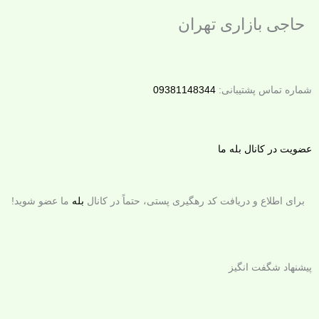
رش
حاجی بازاری تهران
ه
حتوا
شماره تماس پشتیبانی:
09381148344
عضویت در کانال بله ما
برای اطلاع و دریافت کد رهگیری پستی، حتماً در کانال
بله
ما عضو شوید!
پیشنهاد شگفت انگیز