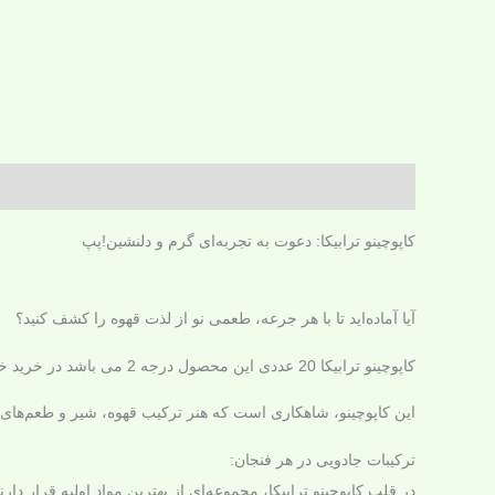
توضیحات
مشخصات محصول
حمل و نقل
نظرات (0)
اطل
کاپوچینو ترابیکا: دعوت به تجربه‌ای گرم و دلنشین!پپ
آیا آماده‌اید تا با هر جرعه، طعمی نو از لذت قهوه را کشف کنید؟
کاپوچینو ترابیکا 20 عددی این محصول درجه 2 می باشد در خرید خود دقت کنید
این کاپوچینو، شاهکاری است که هنر ترکیب قهوه، شیر و طعم‌های دل
ترکیبات جادویی در هر فنجان:
در قلب کاپوچینو ترابیکا، مجموعه‌ای از بهترین مواد اولیه قرار د