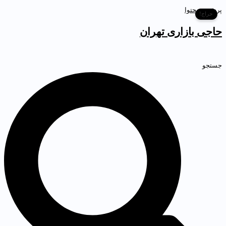
رش به محتوا
حراج!
اجی بازاری تهران
ستجو